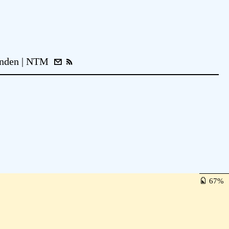
nden
NTM
67