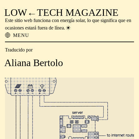
LOW←TECH MAGAZINE
Este sitio web funciona con energía solar, lo que significa que en
ocasiones estará fuera de línea.
MENU
Acerca de
Traducido por
Soluciones de Baja Tecnología
Problemas de Alta Tecnología
Aliana Bertolo
Tecnologías Obsoletas
Lectura fuera de línea
Archivo
Donaciones
NTM