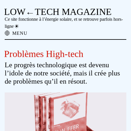
LOW←TECH MAGAZINE
Ce site fonctionne à l’énergie solaire, et se retrouve parfois hors-
ligne
MENU
À propos
Solutions Low-tech
Problèmes High-tech
Problèmes High-tech
Technologie Ancienne
Le progrès technologique est devenu
Lecture hors-ligne
l’idole de notre société, mais il crée plus
Archive
de problèmes qu’il en résout.
Faire un don
NTM