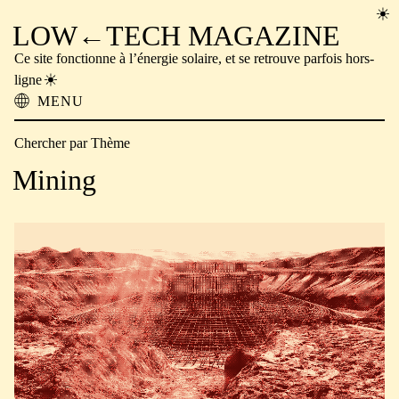
LOW←TECH MAGAZINE
Ce site fonctionne à l’énergie solaire, et se retrouve parfois hors-
ligne
MENU
À propos
Chercher par Thème
Solutions Low-tech
Problèmes High-tech
Mining
Technologie Ancienne
Lecture hors-ligne
Archive
Faire un don
NTM