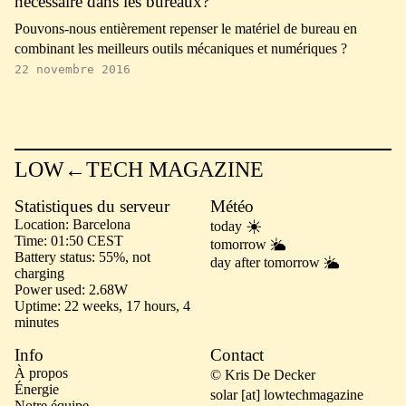
nécessaire dans les bureaux?
Pouvons-nous entièrement repenser le matériel de bureau en
combinant les meilleurs outils mécaniques et numériques ?
22 novembre 2016
LOW←TECH MAGAZINE
Statistiques du serveur
Météo
Location
Barcelona
today
Time
01:50 CEST
tomorrow
Battery status
55%, not
day after tomorrow
charging
Power used
2.68W
Uptime
22 weeks, 17 hours, 4
minutes
Info
Contact
À propos
© Kris De Decker
Énergie
solar [at] lowtechmagazine
Notre équipe