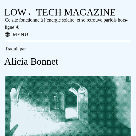
LOW←TECH MAGAZINE
Ce site fonctionne à l’énergie solaire, et se retrouve parfois hors-
ligne
MENU
À propos
Traduit par
Solutions Low-tech
Problèmes High-tech
Alicia Bonnet
Technologie Ancienne
Lecture hors-ligne
Archive
Faire un don
NTM