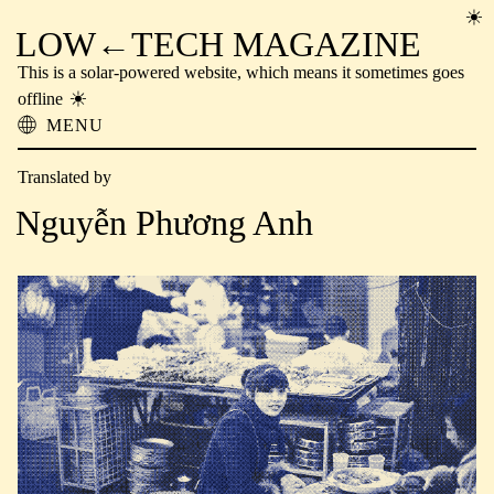
LOW←TECH MAGAZINE
This is a solar-powered website, which means it sometimes goes
offline
MENU
About
Translated by
Low-tech Solutions
High-tech Problems
Nguyễn Phương Anh
Obsolete Technology
Offline Reading
Archive
Donate
NTM