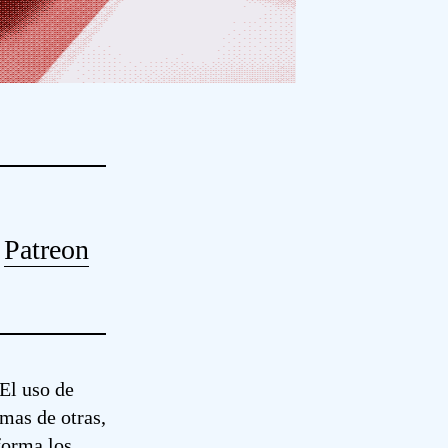
o
Patreon
 El uso de
imas de otras,
forma los