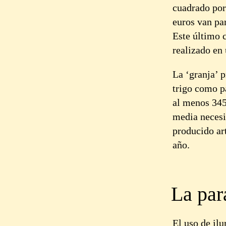
cuadrado por 
euros van pa
Este último 
realizado en
La ‘granja’ p
trigo como p
al menos 345
media necesi
producido art
año.
La par
El uso de ilu