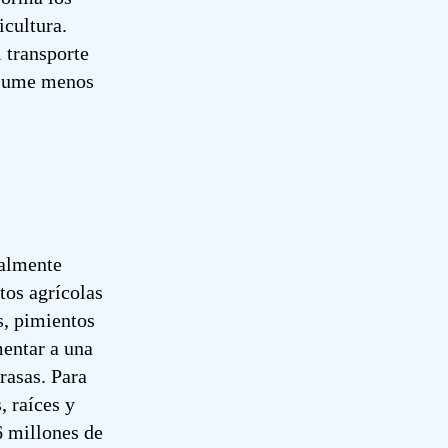
icultura.
 transporte
onsume menos
ialmente
tos agrícolas
s, pimientos
mentar a una
rasas. Para
, raíces y
6 millones de