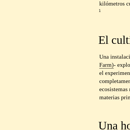
kilómetros c
1
El cult
Una instalac
Farm)
- explo
el experimen
completament
ecosistemas 
materias pri
Una ho