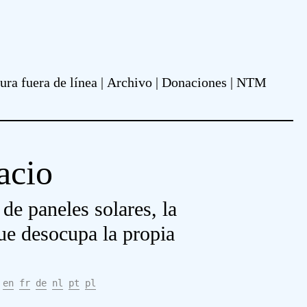
ura fuera de línea
Archivo
Donaciones
NTM
acio
 de paneles solares, la
ue desocupa la propia
en
fr
de
nl
pt
pl