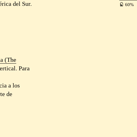
rica del Sur.
60
a (The
ertical. Para
ia a los
te de