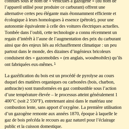
connues sous le nom de « véhicules à gazogène » (du nom de
l’appareil utilisé pour produire ce carburant) offrent une
alternative certes peu élégante mais étonnamment efficiente et
écologique à leurs homologues à essence (pétrole), pour une
autonomie équivalente à celle des voitures électriques actuelles.
Tombée dans l’oubli, cette technologie a connu récemment un
regain d’intérêt à l’aune de l’augmentation des prix du carburant
ainsi que des enjeux liés au réchauffement climatique : un peu
partout dans le monde, des dizaines d’ingénieux bricoleurs
conduisent des « gazomobiles » (en anglais,
woodmobiles
) qu’ils
1
ont fabriquées eux-mêmes.
La gazéification du bois est un procédé de pyrolyse au cours
duquel des matières organiques ou carbonées (bois, charbon,
anthracite) sont transformées en gaz combustible sous l’action
d’une température élevée – le processus atteint généralement 1
400°C (soit 2 550°F), entretenant ainsi dans le matériau une
combustion lente, sans apport d’oxygène. La première utilisation
d’un gazogène remonte aux années 1870, époque à laquelle le
gaz de bois précéda le recours au gaz naturel pour l’éclairage
public et la cuisson domestique.