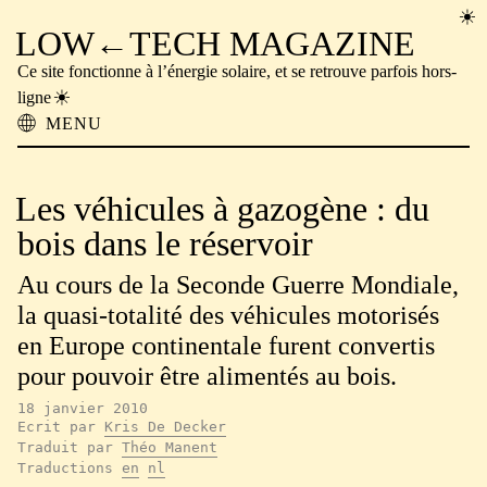
LOW←TECH MAGAZINE
Ce site fonctionne à l’énergie solaire, et se retrouve parfois hors-
ligne
MENU
À propos
Solutions Low-tech
Les véhicules à gazogène : du
Problèmes High-tech
Technologie Ancienne
bois dans le réservoir
Lecture hors-ligne
Au cours de la Seconde Guerre Mondiale,
Archive
Faire un don
la quasi-totalité des véhicules motorisés
NTM
en Europe continentale furent convertis
pour pouvoir être alimentés au bois.
18 janvier 2010
Ecrit par
Kris De Decker
Traduit par
Théo Manent
Traductions
en
nl