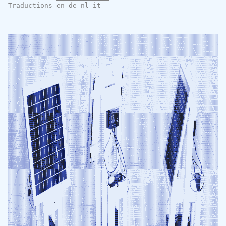
Traductions
en
de
nl
it