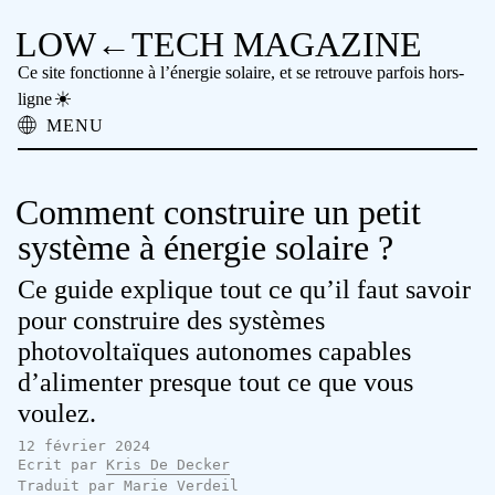
LOW←TECH MAGAZINE
Ce site fonctionne à l’énergie solaire, et se retrouve parfois hors-
ligne
MENU
À propos
Solutions Low-tech
Comment construire un petit
Problèmes High-tech
Technologie Ancienne
système à énergie solaire ?
Lecture hors-ligne
Ce guide explique tout ce qu’il faut savoir
Archive
Faire un don
pour construire des systèmes
NTM
photovoltaïques autonomes capables
d’alimenter presque tout ce que vous
voulez.
12 février 2024
Ecrit par
Kris De Decker
Traduit par
Marie Verdeil