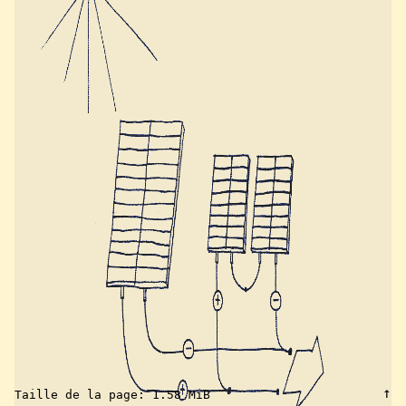
↑
Taille de la page:
1.58 MiB