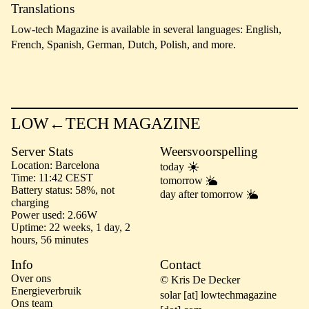
Translations
Low-tech Magazine is available in several languages: English,
French, Spanish, German, Dutch, Polish, and more.
LOW←TECH MAGAZINE
Server Stats
Weersvoorspelling
Location
Barcelona
today
Time
11:42 CEST
tomorrow
Battery status
58%, not
day after tomorrow
charging
Power used
2.66W
Uptime
22 weeks, 1 day, 2
hours, 56 minutes
Info
Contact
Over ons
© Kris De Decker
Energieverbruik
solar [at] lowtechmagazine
Ons team