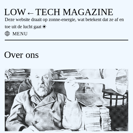
LOW←TECH MAGAZINE
Deze website draait op zonne-energie, wat betekent dat ze af en
toe uit de lucht gaat
MENU
Over ons
Lowtech Oplossingen
Over ons
Hightech Problemen
Vergeten Technologie
Offline Lezen
Archief
Nieuwsbrief
NTM