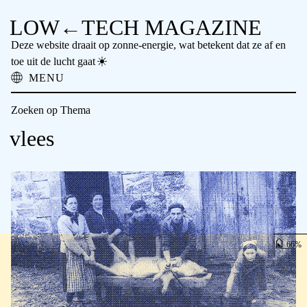
LOW←TECH MAGAZINE
Deze website draait op zonne-energie, wat betekent dat ze af en
toe uit de lucht gaat
MENU
Over ons
Zoeken op Thema
Lowtech Oplossingen
Hightech Problemen
vlees
Vergeten Technologie
Offline Lezen
Archief
Nieuwsbrief
NTM
66