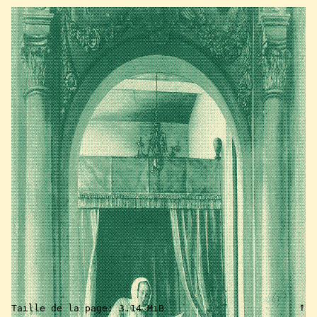
↑
Taille de la page:
3.14 MiB