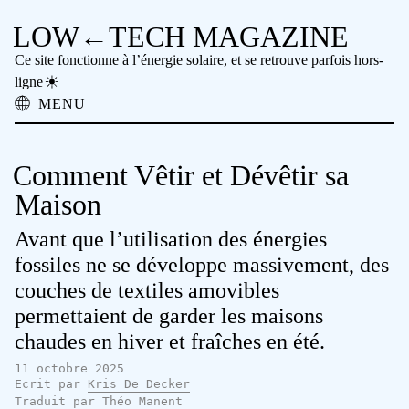
LOW←TECH MAGAZINE
Ce site fonctionne à l’énergie solaire, et se retrouve parfois hors-
ligne
MENU
À propos
Solutions Low-tech
Comment Vêtir et Dévêtir sa
Problèmes High-tech
Technologie Ancienne
Maison
Lecture hors-ligne
Avant que l’utilisation des énergies
Archive
Faire un don
fossiles ne se développe massivement, des
NTM
couches de textiles amovibles
permettaient de garder les maisons
chaudes en hiver et fraîches en été.
11 octobre 2025
Ecrit par
Kris De Decker
Traduit par
Théo Manent