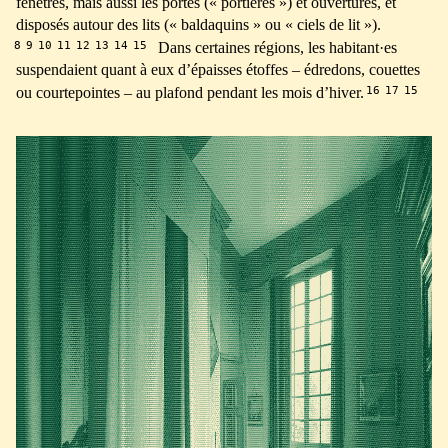
fenêtres, mais aussi les portes (« portières ») et ouvertures, et
disposés autour des lits (« baldaquins » ou « ciels de lit »).
8
9
10
11
12
13
14
15
Dans certaines régions, les habitant·es
suspendaient quant à eux d’épaisses étoffes – édredons, couettes
16
17
15
ou courtepointes – au plafond pendant les mois d’hiver.