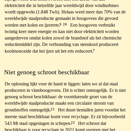
elektriciteit die in hetzelfde jaar wereldwijd door windturbines
wordt opgewekt (1.848 Twh). Helaas werd meer dan 70% van de
wereldwijde staalproductie gemaakt in hoogovens die gevoed
9
20
werden met kolen en ijzererts.
Een hoogoven verbruikt
twintig keer meer energie en kan niet door elektriciteit worden
aangedreven omdat kolen zowel de brandstof als het chemische
reductiemiddel zijn. De verbranding van steenkool produceert
7
koolmonoxide dat het ijzer uit het erts reduceert.
Niet genoeg schroot beschikbaar
De oplossing lijkt voor de hand te liggen: laten we al dat staal
produceren in vlamboogovens. Dit is echter onmogelijk. Er is niet
genoeg schroot beschikbaar: de voortdurende groei van de
wereldwijde staalproductie maakt een circulaire stroom van
21
grondstoffen onmogelijk.
Het duurt tientallen jaren voordat het
meeste staal beschikbaar komt voor recyclage. Er zit bijvoorbeeld
22
543 Mt staal opgeslagen in schepen.
Het schroot dat
beschikbaar is voor recyclage in 2021 komt overeen met het