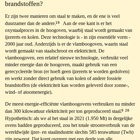
brandstoffen?
Er zijn twee manieren om staal te maken, en de ene is veel
19
duurzamer dan de andere.
Aan de ene kant is er het
oxystaalproces in de hoogoven, waarbij staal wordt gemaakt van
ijzererts en kolen. Deze technologie is - in zijn essentiële vorm -
2000 jaar oud. Anderzijds is er de vlamboogoven, waarin staal
wordt gemaakt van staalschroot en elektriciteit. De
vlamboogoven, een relatief nieuwe technologie, verbruikt veel
minder energie dan de hoogoven, maakt gebruik van een
gerecycleerde bron (er hoeft geen ijzererts te worden gedolven)
en werkt zonder direct gebruik van kolen of andere fossiele
brandstoffen (de elektriciteit kan worden geleverd door zonne-,
wind- of atoomenergie).
De meest energie-efficiënte vlamboogovens verbruiken nu minder
9
20
dan 300 kilowattuur elektriciteit per ton geproduceerd staal.
Hypothetisch: als we al het staal in 2021 (1.950 Mt) in dergelijke
ovens hadden geproduceerd, zou het totale stroomverbruik van de
wereldwijde ijzer- en staalindustrie slechts 585 terawattuur (Twh)
zijn geweest. Dat komt overeen met een derde van alle