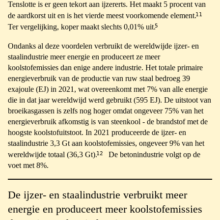
Tenslotte is er geen tekort aan ijzererts. Het maakt 5 procent van
11
de aardkorst uit en is het vierde meest voorkomende element.
5
Ter vergelijking, koper maakt slechts 0,01% uit.
Ondanks al deze voordelen verbruikt de wereldwijde ijzer- en
staalindustrie meer energie en produceert ze meer
koolstofemissies dan enige andere industrie. Het totale primaire
energieverbruik van de productie van ruw staal bedroeg 39
exajoule (EJ) in 2021, wat overeenkomt met 7% van alle energie
die in dat jaar wereldwijd werd gebruikt (595 EJ). De uitstoot van
broeikasgassen is zelfs nog hoger omdat ongeveer 75% van het
energieverbruik afkomstig is van steenkool - de brandstof met de
hoogste koolstofuitstoot. In 2021 produceerde de ijzer- en
staalindustrie 3,3 Gt aan koolstofemissies, ongeveer 9% van het
12
wereldwijde totaal (36,3 Gt).
De betonindustrie volgt op de
voet met 8%.
De ijzer- en staalindustrie verbruikt meer
energie en produceert meer koolstofemissies