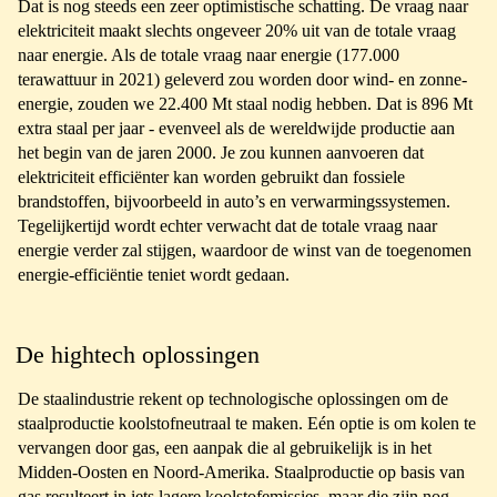
Dat is nog steeds een zeer optimistische schatting. De vraag naar
elektriciteit maakt slechts ongeveer 20% uit van de totale vraag
naar energie. Als de totale vraag naar energie (177.000
terawattuur in 2021) geleverd zou worden door wind- en zonne-
energie, zouden we 22.400 Mt staal nodig hebben. Dat is 896 Mt
extra staal per jaar - evenveel als de wereldwijde productie aan
het begin van de jaren 2000. Je zou kunnen aanvoeren dat
elektriciteit efficiënter kan worden gebruikt dan fossiele
brandstoffen, bijvoorbeeld in auto’s en verwarmingssystemen.
Tegelijkertijd wordt echter verwacht dat de totale vraag naar
energie verder zal stijgen, waardoor de winst van de toegenomen
energie-efficiëntie teniet wordt gedaan.
De hightech oplossingen
De staalindustrie rekent op technologische oplossingen om de
staalproductie koolstofneutraal te maken. Eén optie is om kolen te
vervangen door gas, een aanpak die al gebruikelijk is in het
Midden-Oosten en Noord-Amerika. Staalproductie op basis van
gas resulteert in iets lagere koolstofemissies, maar die zijn nog