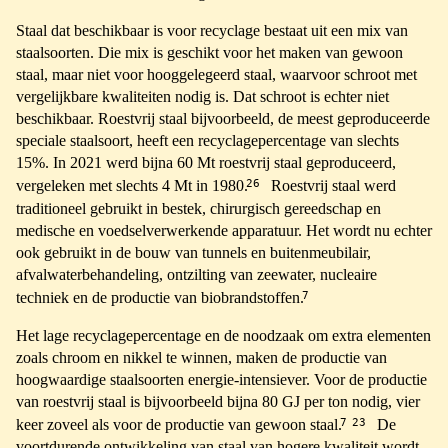
Staal dat beschikbaar is voor recyclage bestaat uit een mix van
staalsoorten. Die mix is geschikt voor het maken van gewoon
staal, maar niet voor hooggelegeerd staal, waarvoor schroot met
vergelijkbare kwaliteiten nodig is. Dat schroot is echter niet
beschikbaar. Roestvrij staal bijvoorbeeld, de meest geproduceerde
speciale staalsoort, heeft een recyclagepercentage van slechts
15%. In 2021 werd bijna 60 Mt roestvrij staal geproduceerd,
26
vergeleken met slechts 4 Mt in 1980.
Roestvrij staal werd
traditioneel gebruikt in bestek, chirurgisch gereedschap en
medische en voedselverwerkende apparatuur. Het wordt nu echter
ook gebruikt in de bouw van tunnels en buitenmeubilair,
afvalwaterbehandeling, ontzilting van zeewater, nucleaire
7
techniek en de productie van biobrandstoffen.
Het lage recyclagepercentage en de noodzaak om extra elementen
zoals chroom en nikkel te winnen, maken de productie van
hoogwaardige staalsoorten energie-intensiever. Voor de productie
van roestvrij staal is bijvoorbeeld bijna 80 GJ per ton nodig, vier
7
23
keer zoveel als voor de productie van gewoon staal.
De
voortdurende ontwikkeling van staal van hogere kwaliteit wordt