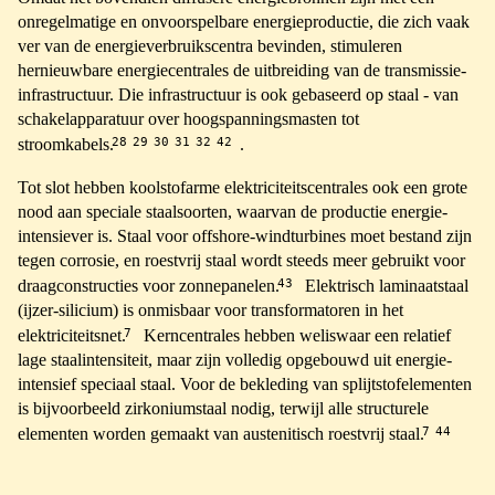
onregelmatige en onvoorspelbare energieproductie, die zich vaak
ver van de energieverbruikscentra bevinden, stimuleren
hernieuwbare energiecentrales de uitbreiding van de transmissie-
infrastructuur. Die infrastructuur is ook gebaseerd op staal - van
schakelapparatuur over hoogspanningsmasten tot
28
29
30
31
32
42
stroomkabels.
.
Tot slot hebben koolstofarme elektriciteitscentrales ook een grote
nood aan speciale staalsoorten, waarvan de productie energie-
intensiever is. Staal voor offshore-windturbines moet bestand zijn
tegen corrosie, en roestvrij staal wordt steeds meer gebruikt voor
43
draagconstructies voor zonnepanelen.
Elektrisch laminaatstaal
(ijzer-silicium) is onmisbaar voor transformatoren in het
7
elektriciteitsnet.
Kerncentrales hebben weliswaar een relatief
lage staalintensiteit, maar zijn volledig opgebouwd uit energie-
intensief speciaal staal. Voor de bekleding van splijtstofelementen
is bijvoorbeeld zirkoniumstaal nodig, terwijl alle structurele
7
44
elementen worden gemaakt van austenitisch roestvrij staal.