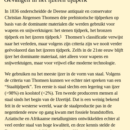
In 1836 onderscheidde de Deense antiquair en conservator
Christian Jürgensen Thomsen drie prehistorische tijdperken op
basis van de dominante materialen die werden gebruikt voor
wapens en snijwerktuigen: het stenen tijdperk, het bronzen
1
tijdperk en het ijzeren tijdperk.
Thomsen’s classificatie verwijst
naar het verleden, maar volgens zijn criteria zijn we nooit verder
geëvolueerd dan het ijzeren tijdperk. Zelfs in de 21ste eeuw blijft
ijzer het dominante materiaal, niet alleen voor wapens en
snijwerktuigen, maar voor vrijwel elke moderne technologie.
We gebruiken nu het meeste ijzer in de vorm van staal. Volgens
de criteria van Thomsen kunnen we echter niet spreken van een
“Staaltijdperk”. Ten eerste is staal slechts een legering van ijzer
(>98%) en koolstof (<2%). Ten tweede produceren mensen al
staal sinds het begin van de IJzertijd. Dat is een weinig bekend
feit in de westerse wereld, waar de staalproductie pas in de
negentiende eeuw op gang kwam met fossiele brandstoffen.
Aziatische en Afrikaanse metallurgisten ontwikkelden echter al
veel eerder staal van hoge kwaliteit, en deze kennis stelde de