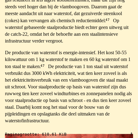
steeds veel hoger dan bij de vlamboogoven. Daarom gaat de
meeste aandacht uit naar waterstof, dat gezuiverde steenkool
47
(cokes) kan vervangen als chemisch reductiemiddel.
Op
waterstof gebaseerde staalproductie biedt echter geen uitweg uit
de catch-22, omdat het de behoefte aan een staalintensieve
infrastructuur verder vergroot.
De productie van waterstof is energie-intensief. Het kost 50-55
kilowattuur om 1 kg waterstof te maken en 60 kg waterstof om 1
47
ton staal te maken.
De productie van 1 ton staal uit waterstof
verbruikt dus 3000 kWh elektriciteit, wat tien keer zoveel is als
het elektriciteitsverbruik van een vlamboogoven die staal maakt
uit schroot. Voor staalproductie op basis van waterstof zijn dus
ruwweg tien keer zoveel windturbines en zonnepanelen nodig als
voor staalproductie op basis van schroot - en dus tien keer zoveel
staal. Daarbij komt nog het staal voor de bouw van de
pijpleidingen en opslagtanks die deel uitmaken van de
waterstofinfrastructuur.
↑
Paginagrootte:
610.61 KiB