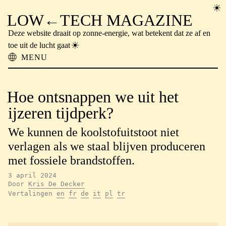
LOW←TECH MAGAZINE
Deze website draait op zonne-energie, wat betekent dat ze af en
toe uit de lucht gaat
MENU
Over ons
Lowtech Oplossingen
Hoe ontsnappen we uit het
Hightech Problemen
Vergeten Technologie
ijzeren tijdperk?
Offline Lezen
We kunnen de koolstofuitstoot niet
Archief
Nieuwsbrief
verlagen als we staal blijven produceren
NTM
met fossiele brandstoffen.
3 april 2024
Door
Kris De Decker
Vertalingen
en
fr
de
it
pl
tr