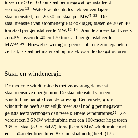
tussen de 50 en 60 ton staal per megawatt geïnstalleerd
33
vermogen.
Waterkrachtcentrales hebben een lagere
7
33
staalintensiteit, met 20-30 ton staal per MW.
De
staalintensiteit van atoomenergie is ook lager, tussen de 20 en 40
33
34
ton staal per geïnstalleerde MW.
Aan de andere kant vereist
zon-PV tussen de 40 en 170 ton staal per geïnstalleerde
33
35
MW.
Hoewel er weinig of geen staal in de zonnepanelen
zelf zit, is staal het materiaal bij uitstek voor de draagstructuren.
Staal en windenergie
De moderne windturbine is met voorsprong de meest
staalintensieve energiebron. De staalintensiteit van een
windturbine hangt af van de omvang. Een enkele, grote
windturbine heeft aanzienlijk meer staal nodig per megawatt
36
geïnstalleerd vermogen dan twee kleinere windturbines.
Zo
vereist een 3,6 MW windturbine met een 100-meter hoge toren
335 ton staal (83 ton/MW), terwijl een 5 MW windturbine met
een 150-meter hoge toren 875 ton staal nodig heeft (175