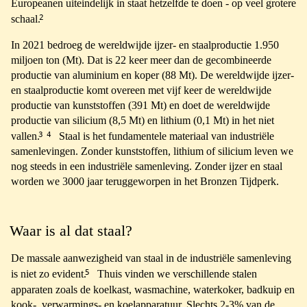
Europeanen uiteindelijk in staat hetzelfde te doen - op veel grotere
2
schaal.
In 2021 bedroeg de wereldwijde ijzer- en staalproductie 1.950
miljoen ton (Mt). Dat is 22 keer meer dan de gecombineerde
productie van aluminium en koper (88 Mt). De wereldwijde ijzer-
en staalproductie komt overeen met vijf keer de wereldwijde
productie van kunststoffen (391 Mt) en doet de wereldwijde
productie van silicium (8,5 Mt) en lithium (0,1 Mt) in het niet
3
4
vallen.
Staal is het fundamentele materiaal van industriële
samenlevingen. Zonder kunststoffen, lithium of silicium leven we
nog steeds in een industriële samenleving. Zonder ijzer en staal
worden we 3000 jaar teruggeworpen in het Bronzen Tijdperk.
Waar is al dat staal?
De massale aanwezigheid van staal in de industriële samenleving
5
is niet zo evident.
Thuis vinden we verschillende stalen
apparaten zoals de koelkast, wasmachine, waterkoker, badkuip en
kook-, verwarmings- en koelapparatuur. Slechts 2-3% van de