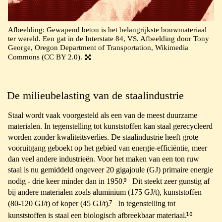
Afbeelding: Gewapend beton is het belangrijkste bouwmateriaal
ter wereld. Een gat in de Interstate 84, VS. Afbeelding door Tony
George, Oregon Department of Transportation, Wikimedia
Commons (CC BY 2.0).
De milieubelasting van de staalindustrie
Staal wordt vaak voorgesteld als een van de meest duurzame
materialen. In tegenstelling tot kunststoffen kan staal gerecycleerd
worden zonder kwaliteitsverlies. De staalindustrie heeft grote
vooruitgang geboekt op het gebied van energie-efficiëntie, meer
dan veel andere industrieën. Voor het maken van een ton ruw
staal is nu gemiddeld ongeveer 20 gigajoule (GJ) primaire energie
9
nodig - drie keer minder dan in 1950.
Dit steekt zeer gunstig af
bij andere materialen zoals aluminium (175 GJ/t), kunststoffen
7
(80-120 GJ/t) of koper (45 GJ/t).
In tegenstelling tot
10
kunststoffen is staal een biologisch afbreekbaar materiaal.