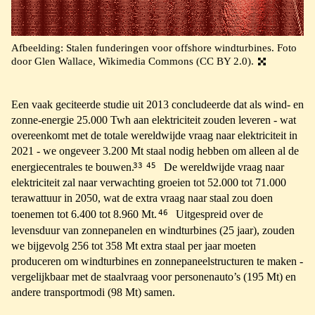
Afbeelding: Stalen funderingen voor offshore windturbines. Foto
door Glen Wallace, Wikimedia Commons (CC BY 2.0).
Een vaak geciteerde studie uit 2013 concludeerde dat als wind- en
zonne-energie 25.000 Twh aan elektriciteit zouden leveren - wat
overeenkomt met de totale wereldwijde vraag naar elektriciteit in
2021 - we ongeveer 3.200 Mt staal nodig hebben om alleen al de
33
45
energiecentrales te bouwen.
De wereldwijde vraag naar
elektriciteit zal naar verwachting groeien tot 52.000 tot 71.000
terawattuur in 2050, wat de extra vraag naar staal zou doen
46
toenemen tot 6.400 tot 8.960 Mt.
Uitgespreid over de
levensduur van zonnepanelen en windturbines (25 jaar), zouden
we bijgevolg 256 tot 358 Mt extra staal per jaar moeten
produceren om windturbines en zonnepaneelstructuren te maken -
vergelijkbaar met de staalvraag voor personenauto’s (195 Mt) en
andere transportmodi (98 Mt) samen.