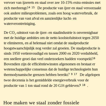
vervoer van ijzererts en staal over zee 10-15% extra emissies met
14
15
zich meebrengt.
De productie van ijzer en staal veroorzaakt
ook andere milieuproblemen, zoals een hoog waterverbruik, de
productie van vast afval en aanzienlijke lucht- en
waterverontreiniging.
De CO₂-uitstoot van de ijzer- en staalindustrie is onverenigbaar
met de huidige ambities om de netto koolstofuitstoot tegen 2050
te elimineren, en al helemaal niet omdat de staalproductie
hoogstwaarschijnlijk nog verder zal groeien. De staalproductie is
sinds 1950 vertienvoudigd en tussen 2000 en 2020 verdubbeld,
16
een snellere groei dan veel onderzoekers hadden voorspeld.
Bovendien zijn de efficiëntiewinsten afgenomen en bestaat er
wetenschappelijke consensus dat de huidige technologieën hun
7
9
17
thermodynamische grenzen hebben bereikt.
De afgelopen
twee decennia is het gemiddelde energieverbruik voor de
9
18
productie van 1 ton staal rond de 20 GJ/t gebleven.
.
Hoe maken we staal zonder fossiele